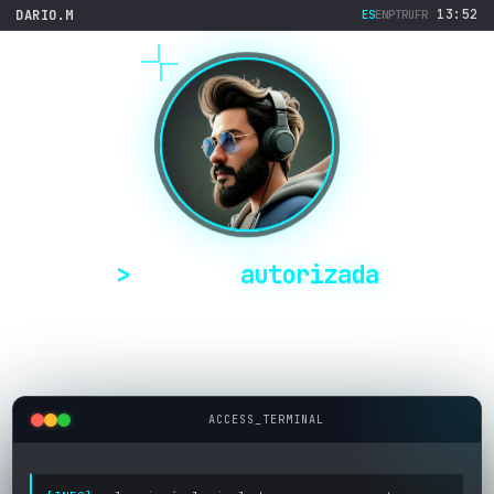
13:52
DARIO.M
ES
EN
PT
RU
FR
Sesión
autorizada
Conectate al panel donde administrás campañas CPA,
infoproductos de afiliados y automatizaciones IA en
tiempo real.
ACCESS_TERMINAL