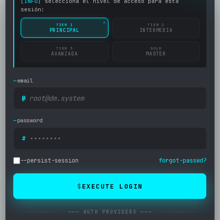
[INFO]
seleccioná el nivel de acceso para esta
sesión:
TIER 1
TIER 2
PRINCIPAL
INTERMEDIA
TIER 3
GOLD
AVANZADA
MASTER
email
@
password
#
--persist-session
forgot-passwd?
EXECUTE LOGIN
─── AUTH PROVIDERS ───